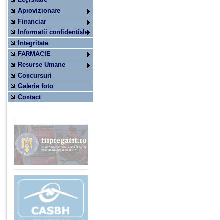
Aprovizionare
Financiar
Informatii confidentiale
Integritate
FARMACIE
Resurse Umane
Concursuri
Galerie foto
Contact