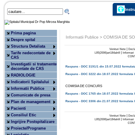
Instr
Prima pagina
Informatii Publice > COMISIA DE
Despre spital
Structura Detaliata
|
Venituri Nete
Decla
Tarife nedecontate de
|
L95(2006)art184aln9
Informari
CONT
CAS
Investigatii si tratamente
Raspuns - DOC 3191/1 din 15.07.2022 formulata
decontate de CAS
Raspuns - DOC 3222 din 18.07.2022 formulata 
RADIOLOGIE
Indicatorii Spitalului
COMISIA DE CONCURS
Informatii Publice
Raspuns - DOC 1765 din 18.07.2022 formulata 
Comunicate de presa
Plan de management
Raspuns - DOC 3306 din 21.07.2022 formulata 
Pacienti
Consiliul Etic
|
Venituri Nete
Decla
|
L95(2006)art184aln9
Informari
Ingrijire Postspitalizare
CONT
Proiecte/Programe
Legislatie